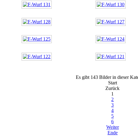
Es gibt 143 Bilder in dieser Kat
Start
Zurück
1
2
3
4
5
6
Weiter
Ende