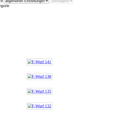
ch
egorie