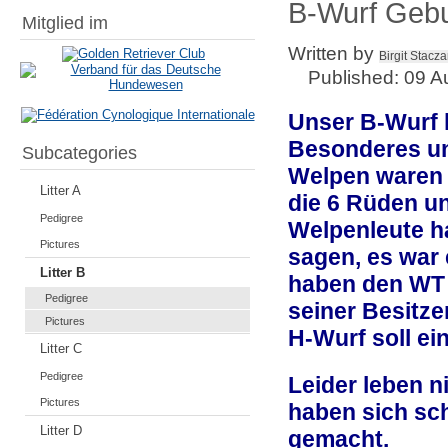
B-Wurf Gebu
Mitglied im
Written by
Birgit Stacz
Published: 09 A
Unser B-Wurf h
Besonderes un
Subcategories
Welpen waren e
Litter A
die 6 Rüden un
Pedigree
Welpenleute ha
Pictures
sagen, es war 
Litter B
haben den WT 
Pedigree
seiner Besitze
Pictures
H-Wurf soll ei
Litter C
Pedigree
Leider leben n
Pictures
haben sich sc
Litter D
gemacht.