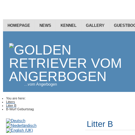
HOMEPAGE
NEWS
KENNEL
GALLERY
GUESTBO
...vom Angerbogen
You are here:
Litters
Litter B
B-Wurf Geburtstag
Litter B