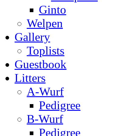
Ginto
Welpen
Gallery
Toplists
Guestbook
Litters
A-Wurf
Pedigree
B-Wurf
Pedigree