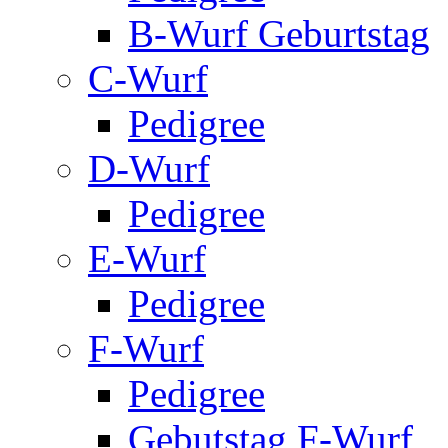
B-Wurf Geburtstag
C-Wurf
Pedigree
D-Wurf
Pedigree
E-Wurf
Pedigree
F-Wurf
Pedigree
Gebutstag F-Wurf