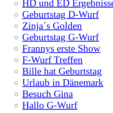
HD und ED Ergebniss
Geburtstag D-Wurf
Zinja´s Golden
Geburtstag G-Wurf
Frannys erste Show
F-Wurf Treffen
Bille hat Geburtstag
Urlaub in Dänemark
Besuch Gina
Hallo G-Wurf