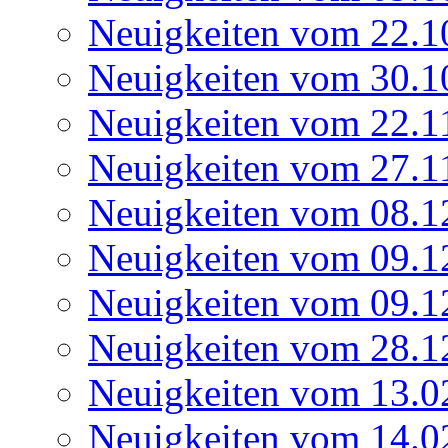
Neuigkeiten vom 22.1
Neuigkeiten vom 30.1
Neuigkeiten vom 22.1
Neuigkeiten vom 27.1
Neuigkeiten vom 08.1
Neuigkeiten vom 09.1
Neuigkeiten vom 09.1
Neuigkeiten vom 28.1
Neuigkeiten vom 13.0
Neuigkeiten vom 14.0