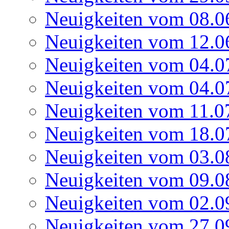
Neuigkeiten vom 08.0
Neuigkeiten vom 12.0
Neuigkeiten vom 04.0
Neuigkeiten vom 04.0
Neuigkeiten vom 11.0
Neuigkeiten vom 18.0
Neuigkeiten vom 03.0
Neuigkeiten vom 09.0
Neuigkeiten vom 02.0
Neuigkeiten vom 27.0