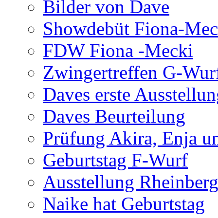
Bilder von Dave
Showdebüt Fiona-Meck
FDW Fiona -Mecki
Zwingertreffen G-Wur
Daves erste Ausstellun
Daves Beurteilung
Prüfung Akira, Enja 
Geburtstag F-Wurf
Ausstellung Rheinber
Naike hat Geburtstag