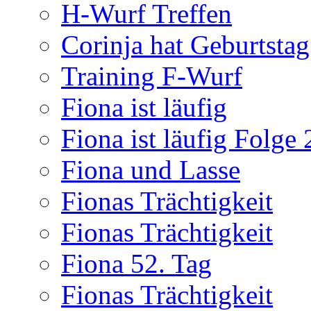
H-Wurf Treffen
Corinja hat Geburtstag
Training F-Wurf
Fiona ist läufig
Fiona ist läufig Folge 
Fiona und Lasse
Fionas Trächtigkeit
Fionas Trächtigkeit
Fiona 52. Tag
Fionas Trächtigkeit