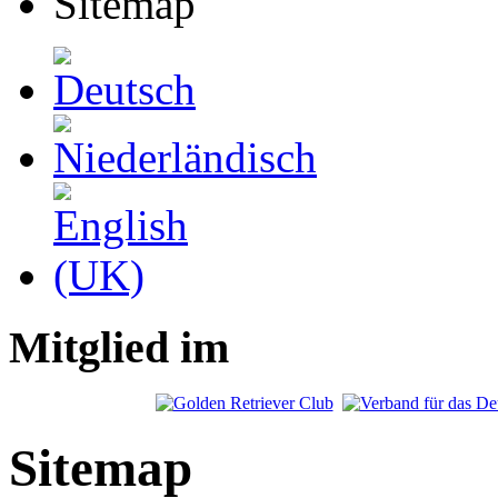
Sitemap
Mitglied im
Sitemap