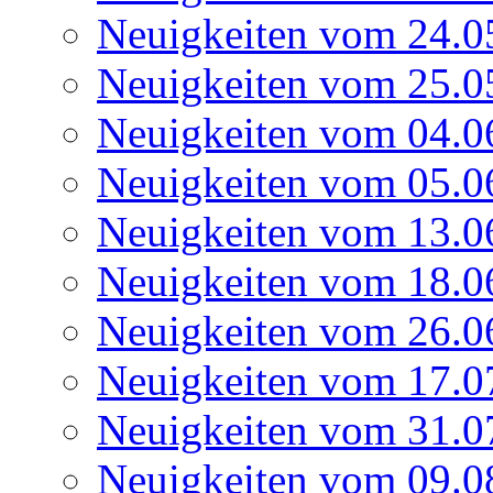
Neuigkeiten vom 24.0
Neuigkeiten vom 25.0
Neuigkeiten vom 04.0
Neuigkeiten vom 05.0
Neuigkeiten vom 13.0
Neuigkeiten vom 18.0
Neuigkeiten vom 26.0
Neuigkeiten vom 17.0
Neuigkeiten vom 31.0
Neuigkeiten vom 09.0