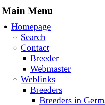
Main Menu
Homepage
Search
Contact
Breeder
Webmaster
Weblinks
Breeders
Breeders in Ger