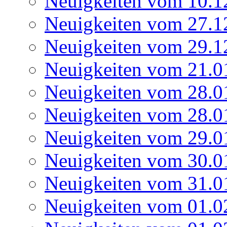
Neuigkeiten vom 10.1
Neuigkeiten vom 27.1
Neuigkeiten vom 29.1
Neuigkeiten vom 21.0
Neuigkeiten vom 28.0
Neuigkeiten vom 28.0
Neuigkeiten vom 29.0
Neuigkeiten vom 30.0
Neuigkeiten vom 31.0
Neuigkeiten vom 01.0