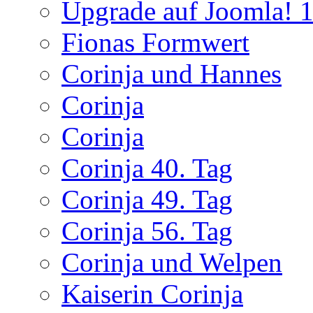
Upgrade auf Joomla! 1
Fionas Formwert
Corinja und Hannes
Corinja
Corinja
Corinja 40. Tag
Corinja 49. Tag
Corinja 56. Tag
Corinja und Welpen
Kaiserin Corinja