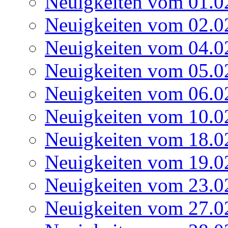
Neuigkeiten vom 01.0
Neuigkeiten vom 02.0
Neuigkeiten vom 04.0
Neuigkeiten vom 05.0
Neuigkeiten vom 06.0
Neuigkeiten vom 10.0
Neuigkeiten vom 18.0
Neuigkeiten vom 19.0
Neuigkeiten vom 23.0
Neuigkeiten vom 27.0