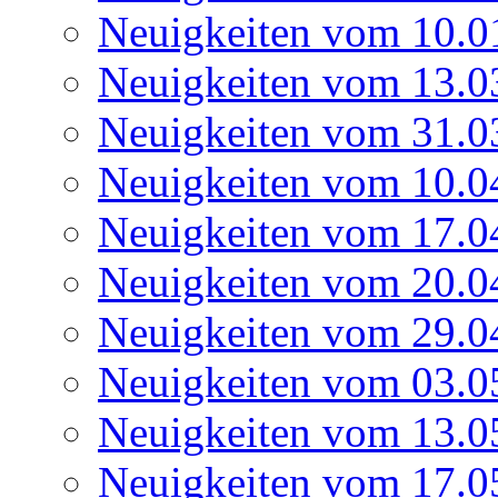
Neuigkeiten vom 10.0
Neuigkeiten vom 13.0
Neuigkeiten vom 31.0
Neuigkeiten vom 10.0
Neuigkeiten vom 17.0
Neuigkeiten vom 20.0
Neuigkeiten vom 29.0
Neuigkeiten vom 03.0
Neuigkeiten vom 13.0
Neuigkeiten vom 17.0