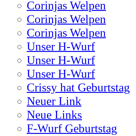
Corinjas Welpen
Corinjas Welpen
Corinjas Welpen
Unser H-Wurf
Unser H-Wurf
Unser H-Wurf
Crissy hat Geburtstag
Neuer Link
Neue Links
F-Wurf Geburtstag